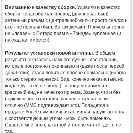
Вниманию к качеству сборки
. Удивило и качество
сборки, когда обрезал провод (длинноват был) -
антенный разъем с центральной жилы просто снялся и
всё - не пропаян был. Во как делают! Причем антенна
не «левая», с Питера прям в «Триаде» купленная (и
накладная имеется).
Результат установки новой антенны
. В общем
результат: оказалось намного лучше - две станции,
которые постоянно похрипывали (даже после первой
доработки), стали ловиться вполне нормально (иногда
только стерео теряется). Вид, конечно неказистый, но
когда еду - я её не вижу ;) , в общем променял
красивый вид на качество приема. Замечу, что и без
подключенного питания, данная антенна ловит
отлично (ММС подтверждает это). Попадется в
продаже более симпотичная активная наруж. антенна
с соответствующим углом - мож. быть поменяю.
Сдается мне, что в штатной антенне что-то где-то не
так.