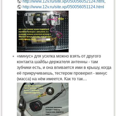
http://www.12v.ru/site.xp/050056052124.html
,
http://www.12v.ru/site.xp/050056051124.html
«минус» для усилка можно взять от другого
контакта шайбы-держателя антенны - там
зубчики есть, и она впивается ими в крышу, когда
её прикручиваешь, тестером проверил - минус
(масса) на нём имеется. Как то так…